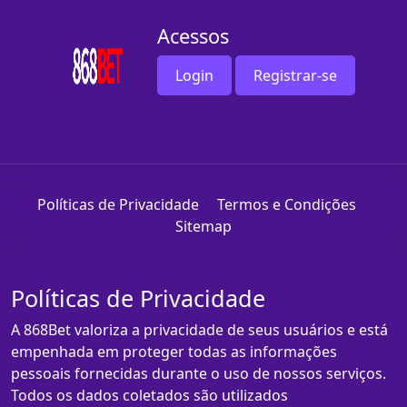
Acessos
Login
Registrar-se
Políticas de Privacidade
Termos e Condições
Sitemap
Políticas de Privacidade
A 868Bet valoriza a privacidade de seus usuários e está
empenhada em proteger todas as informações
pessoais fornecidas durante o uso de nossos serviços.
Todos os dados coletados são utilizados