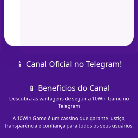
📱 Canal Oficial no Telegram!
📱 Benefícios do Canal
Descubra as vantagens de seguir a 10Win Game no
Telegram
A 10Win Game é um cassino que garante justiça,
transparência e confiança para todos os seus usuários.