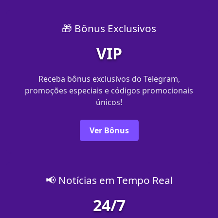
🎁 Bônus Exclusivos
VIP
Receba bônus exclusivos do Telegram,
promoções especiais e códigos promocionais
únicos!
Ver Bônus
📢 Notícias em Tempo Real
24/7