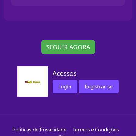
SEGUIR AGORA
Acessos
Login
Registrar-se
Políticas de Privacidade
Termos e Condições