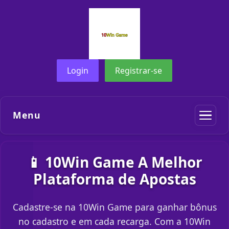
Login
Registrar-se
Menu
📱 10Win Game A Melhor
Plataforma de Apostas
Cadastre-se na 10Win Game para ganhar bônus
no cadastro e em cada recarga. Com a 10Win