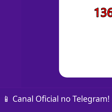
📱 Canal Oficial no Telegram!