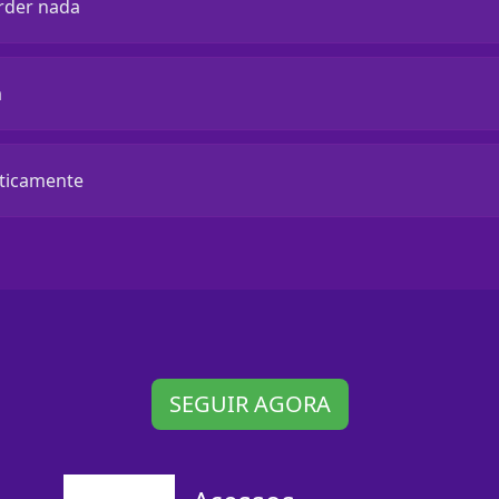
erder nada
a
aticamente
SEGUIR AGORA