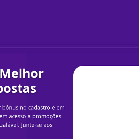
 Melhor
postas
r bônus no cadastro e em
tem acesso a promoções
ualável. Junte-se aos