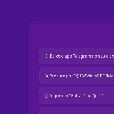
📱 Baixe o app Telegram no seu disp
🔍 Procure por "@136Win APPOficia
👆 Toque em "Entrar" ou "Join"