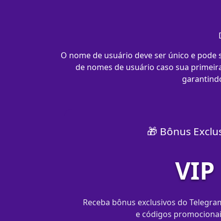
O nome de usuário deve ser único e pode 
de nomes de usuário caso sua primeira 
garantind
🎁 Bônus Exclu
VIP
Receba bônus exclusivos do Telegra
e códigos promocionai