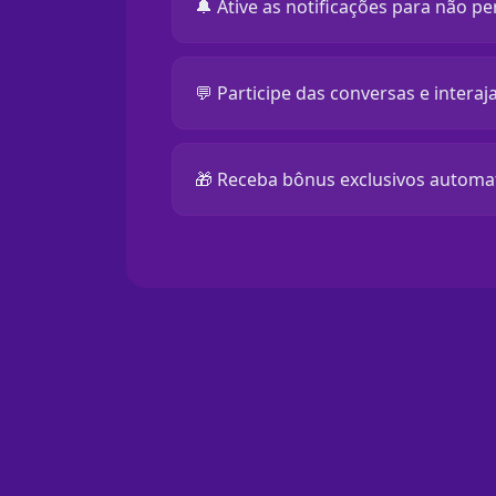
🔔 Ative as notificações para não p
💬 Participe das conversas e interaj
🎁 Receba bônus exclusivos autom