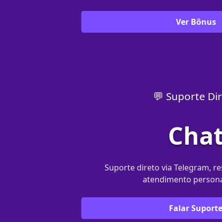
Ver Bônus
💬 Suporte Di
Cha
Suporte direto via Telegram, r
atendimento persona
Falar Suport