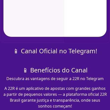
📱 Canal Oficial no Telegram!
📱 Benefícios do Canal
Descubra as vantagens de seguir a 22R no Telegram
A 22R é um aplicativo de apostas com grandes ganhos
a partir de pequenos valores — a plataforma oficial 22R
Brasil garante justiça e transparência, onde seus
sonhos começam!