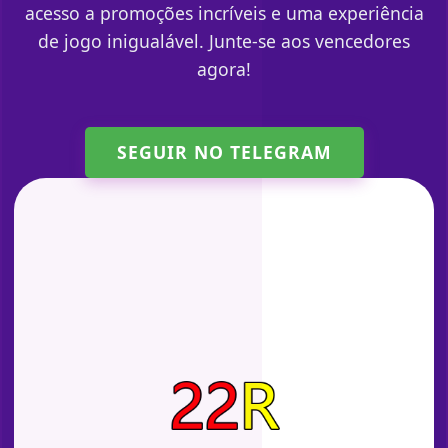
acesso a promoções incríveis e uma experiência
de jogo inigualável. Junte-se aos vencedores
agora!
SEGUIR NO TELEGRAM