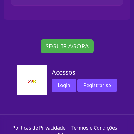
SEGUIR AGORA
Acessos
Login
Registrar-se
Políticas de Privacidade
Termos e Condições