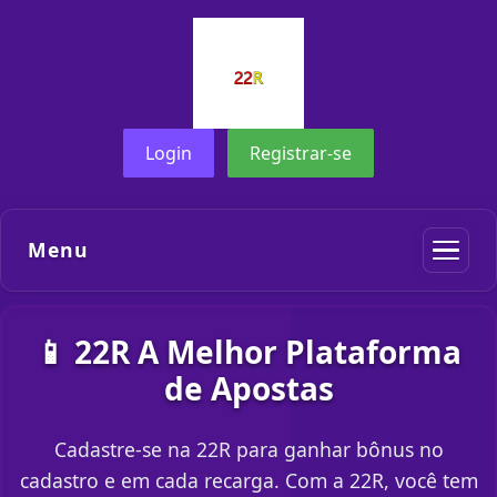
Login
Registrar-se
Menu
📱 22R A Melhor Plataforma
de Apostas
Cadastre-se na 22R para ganhar bônus no
cadastro e em cada recarga. Com a 22R, você tem