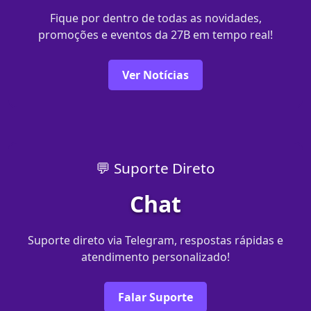
Fique por dentro de todas as novidades,
promoções e eventos da 27B em tempo real!
Ver Notícias
💬 Suporte Direto
Chat
Suporte direto via Telegram, respostas rápidas e
atendimento personalizado!
Falar Suporte