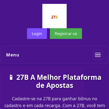
Login
Registrar-se
Menu
📱 27B A Melhor Plataforma
de Apostas
Cadastre-se na 27B para ganhar bônus no
cadastro e em cada recarga. Com a 27B, você tem