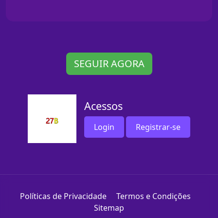
SEGUIR AGORA
Acessos
Login
Registrar-se
Políticas de Privacidade
Termos e Condições
Sitemap