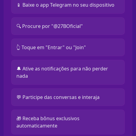
📱 Baixe o app Telegram no seu dispositivo
🔍 Procure por "@27BOficial"
👆 Toque em "Entrar" ou "Join"
🔔 Ative as notificações para não perder
nada
💬 Participe das conversas e interaja
🎁 Receba bônus exclusivos
automaticamente