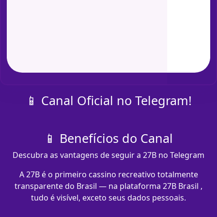
📱 Canal Oficial no Telegram!
📱 Benefícios do Canal
Descubra as vantagens de seguir a 27B no Telegram
A 27B é o primeiro cassino recreativo totalmente
transparente do Brasil — na plataforma 27B Brasil ,
tudo é visível, exceto seus dados pessoais.