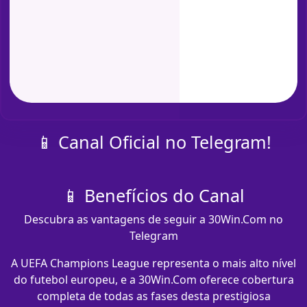
📱 Canal Oficial no Telegram!
📱 Benefícios do Canal
Descubra as vantagens de seguir a 30Win.Com no
Telegram
A UEFA Champions League representa o mais alto nível
do futebol europeu, e a 30Win.Com oferece cobertura
completa de todas as fases desta prestigiosa