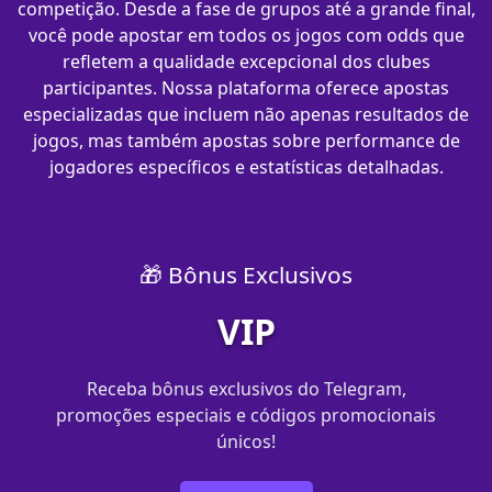
competição. Desde a fase de grupos até a grande final,
você pode apostar em todos os jogos com odds que
refletem a qualidade excepcional dos clubes
participantes. Nossa plataforma oferece apostas
especializadas que incluem não apenas resultados de
jogos, mas também apostas sobre performance de
jogadores específicos e estatísticas detalhadas.
🎁 Bônus Exclusivos
VIP
Receba bônus exclusivos do Telegram,
promoções especiais e códigos promocionais
únicos!