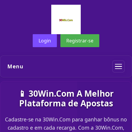
Login
Registrar-se
Menu
📱 30Win.Com A Melhor
Plataforma de Apostas
Cadastre-se na 30Win.Com para ganhar bônus no
cadastro e em cada recarga. Com a 30Win.Com,