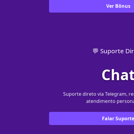
Ver Bônus
💬 Suporte Di
Cha
Suporte direto via Telegram, r
atendimento persona
Falar Suport