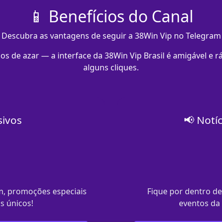
📱 Benefícios do Canal
Descubra as vantagens de seguir a 38Win Vip no Telegram
gos de azar — a interface da 38Win Vip Brasil é amigável e
alguns cliques.
sivos
📢 Notí
m, promoções especiais
Fique por dentro d
s únicos!
eventos da