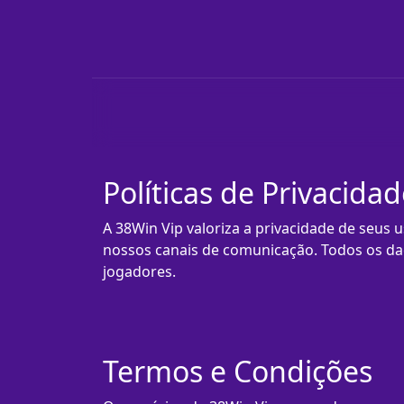
Políticas de Privacida
A 38Win Vip valoriza a privacidade de seus
nossos canais de comunicação. Todos os dad
jogadores.
Termos e Condições