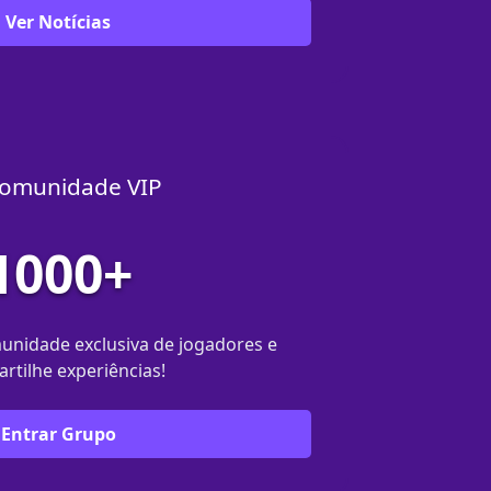
Ver Notícias
Comunidade VIP
1000+
unidade exclusiva de jogadores e
rtilhe experiências!
Entrar Grupo