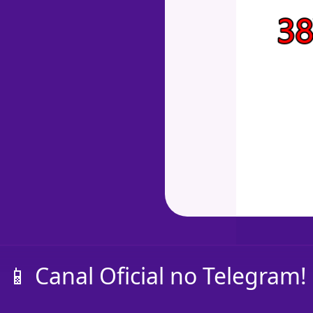
📱 Canal Oficial no Telegram!