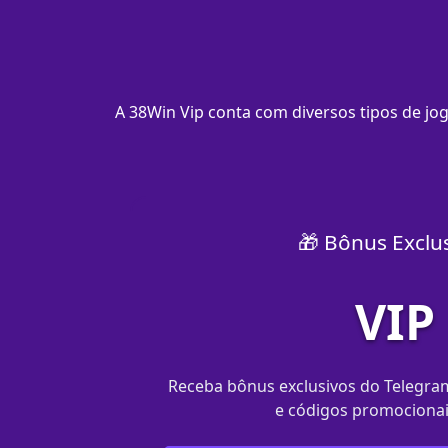
A 38Win Vip conta com diversos tipos de jo
🎁 Bônus Exclu
VIP
Receba bônus exclusivos do Telegra
e códigos promocionai