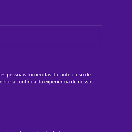
es pessoais fornecidas durante o uso de
elhoria contínua da experiência de nossos