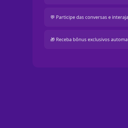
💬 Participe das conversas e interaj
🎁 Receba bônus exclusivos autom