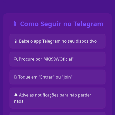
📱 Como Seguir no Telegram
📱 Baixe o app Telegram no seu dispositivo
🔍 Procure por "@399WOficial"
👆 Toque em "Entrar" ou "Join"
🔔 Ative as notificações para não perder
nada