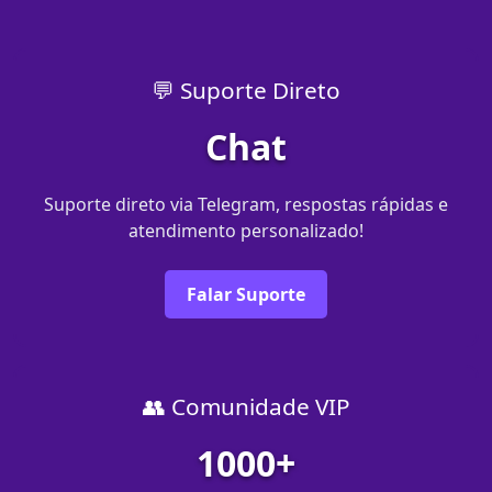
💬 Suporte Direto
Chat
Suporte direto via Telegram, respostas rápidas e
atendimento personalizado!
Falar Suporte
👥 Comunidade VIP
1000+