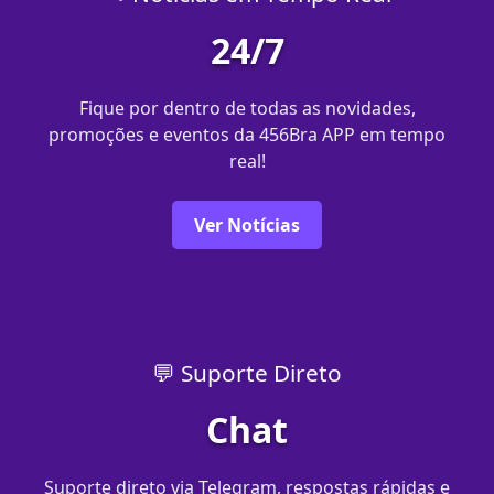
24/7
Fique por dentro de todas as novidades,
promoções e eventos da 456Bra APP em tempo
real!
Ver Notícias
💬 Suporte Direto
Chat
Suporte direto via Telegram, respostas rápidas e