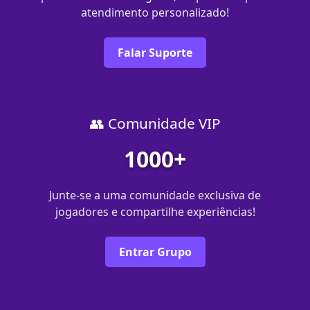
atendimento personalizado!
Falar Suporte
👥 Comunidade VIP
1000+
Junte-se a uma comunidade exclusiva de
jogadores e compartilhe experiências!
Entrar Grupo