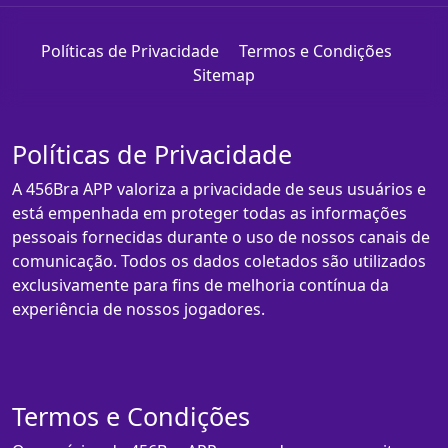
Políticas de Privacidade
Termos e Condições
Sitemap
Políticas de Privacidade
A 456Bra APP valoriza a privacidade de seus usuários e
está empenhada em proteger todas as informações
pessoais fornecidas durante o uso de nossos canais de
comunicação. Todos os dados coletados são utilizados
exclusivamente para fins de melhoria contínua da
experiência de nossos jogadores.
Termos e Condições