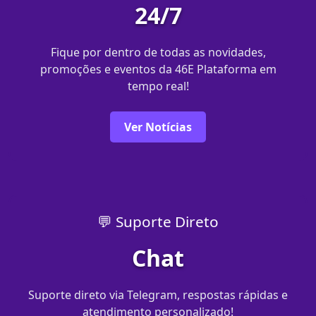
24/7
Fique por dentro de todas as novidades,
promoções e eventos da 46E Plataforma em
tempo real!
Ver Notícias
💬 Suporte Direto
Chat
Suporte direto via Telegram, respostas rápidas e
atendimento personalizado!