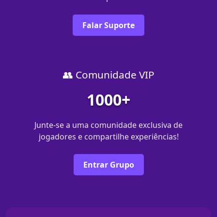
Falar Suporte
👥 Comunidade VIP
1000+
Junte-se a uma comunidade exclusiva de
jogadores e compartilhe experiências!
Entrar Grupo