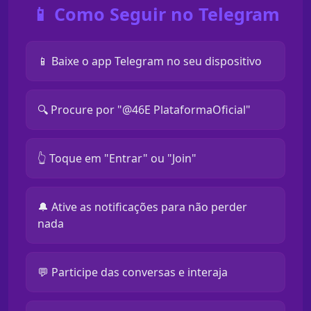
📱 Como Seguir no Telegram
📱 Baixe o app Telegram no seu dispositivo
🔍 Procure por "@46E PlataformaOficial"
👆 Toque em "Entrar" ou "Join"
🔔 Ative as notificações para não perder
nada
💬 Participe das conversas e interaja