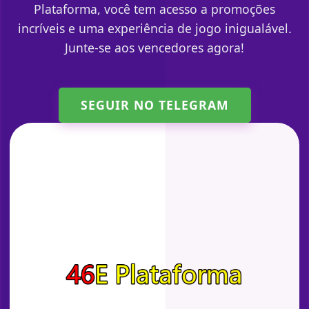
Plataforma, você tem acesso a promoções
incríveis e uma experiência de jogo inigualável.
Junte-se aos vencedores agora!
SEGUIR NO TELEGRAM