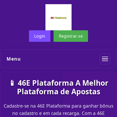
Login
Registrar-se
Menu
📱 46E Plataforma A Melhor
Plataforma de Apostas
Cadastre-se na 46E Plataforma para ganhar bônus
no cadastro e em cada recarga. Com a 46E