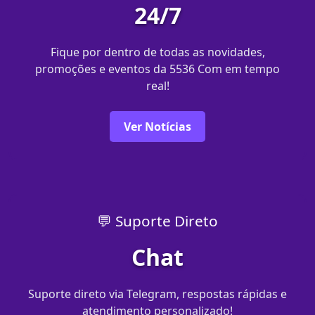
24/7
Fique por dentro de todas as novidades,
promoções e eventos da 5536 Com em tempo
real!
Ver Notícias
💬 Suporte Direto
Chat
Suporte direto via Telegram, respostas rápidas e
atendimento personalizado!