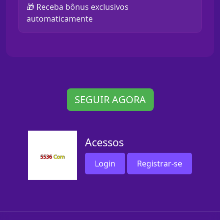
🎁 Receba bônus exclusivos
automaticamente
SEGUIR AGORA
Acessos
Login
Registrar-se