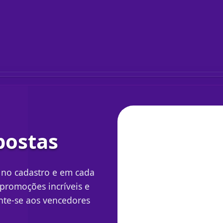
postas
 no cadastro e em cada
 promoções incríveis e
unte-se aos vencedores