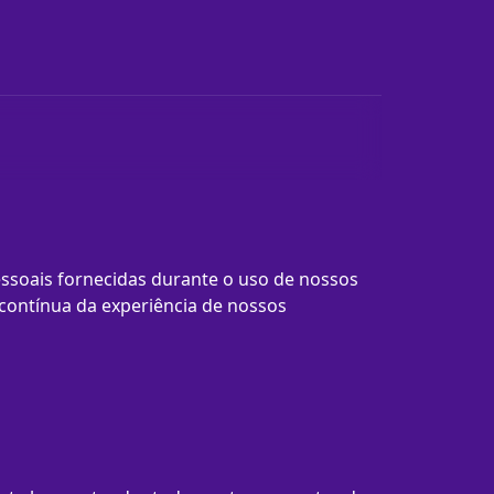
essoais fornecidas durante o uso de nossos
 contínua da experiência de nossos