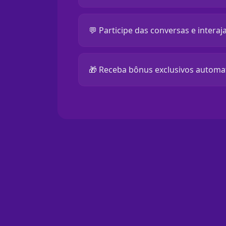
💬 Participe das conversas e interaj
🎁 Receba bônus exclusivos autom