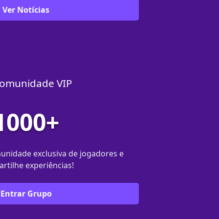
Ver Notícias
Comunidade VIP
1000+
unidade exclusiva de jogadores e
rtilhe experiências!
Entrar Grupo