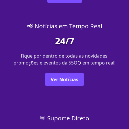
📢 Notícias em Tempo Real
24/7
Fique por dentro de todas as novidades,
promoções e eventos da 55QQ em tempo real!
Ver Notícias
💬 Suporte Direto