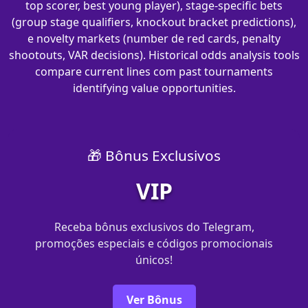
top scorer, best young player), stage-specific bets
(group stage qualifiers, knockout bracket predictions),
e novelty markets (number de red cards, penalty
shootouts, VAR decisions). Historical odds analysis tools
compare current lines com past tournaments
identifying value opportunities.
🎁 Bônus Exclusivos
VIP
Receba bônus exclusivos do Telegram,
promoções especiais e códigos promocionais
únicos!
Ver Bônus