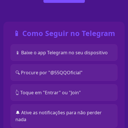
📱 Como Seguir no Telegram
📱 Baixe o app Telegram no seu dispositivo
🔍 Procure por "@55QQOficial"
👆 Toque em "Entrar" ou "Join"
🔔 Ative as notificações para não perder
nada