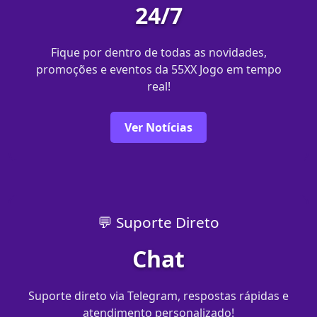
24/7
Fique por dentro de todas as novidades,
promoções e eventos da 55XX Jogo em tempo
real!
Ver Notícias
💬 Suporte Direto
Chat
Suporte direto via Telegram, respostas rápidas e
atendimento personalizado!