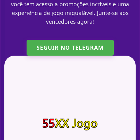
você tem acesso a promoções incríveis e uma
experiência de jogo inigualável. Junte-se aos
vencedores agora!
SEGUIR NO TELEGRAM