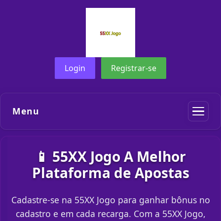
Login
Registrar-se
Menu
📱 55XX Jogo A Melhor
Plataforma de Apostas
Cadastre-se na 55XX Jogo para ganhar bônus no
cadastro e em cada recarga. Com a 55XX Jogo,