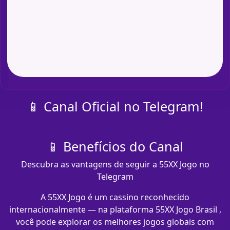
📱 Canal Oficial no Telegram!
📱 Benefícios do Canal
Descubra as vantagens de seguir a 55XX Jogo no
Telegram
A 55XX Jogo é um cassino reconhecido
internacionalmente — na plataforma 55XX Jogo Brasil ,
você pode explorar os melhores jogos globais com