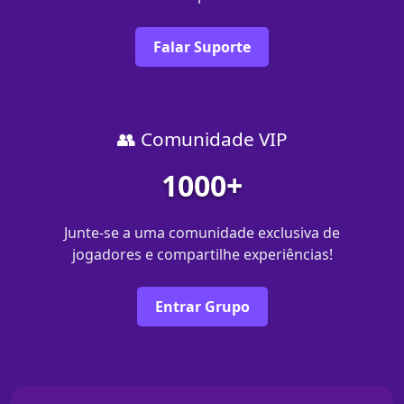
Falar Suporte
👥 Comunidade VIP
1000+
Junte-se a uma comunidade exclusiva de
jogadores e compartilhe experiências!
Entrar Grupo