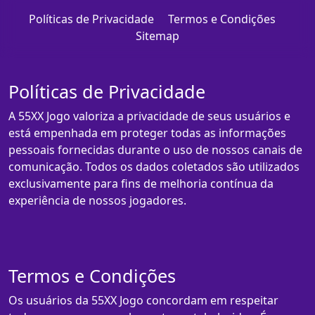
Políticas de Privacidade
Termos e Condições
Sitemap
Políticas de Privacidade
A 55XX Jogo valoriza a privacidade de seus usuários e
está empenhada em proteger todas as informações
pessoais fornecidas durante o uso de nossos canais de
comunicação. Todos os dados coletados são utilizados
exclusivamente para fins de melhoria contínua da
experiência de nossos jogadores.
Termos e Condições
Os usuários da 55XX Jogo concordam em respeitar