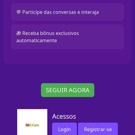
💬 Participe das conversas e interaja
🎁 Receba bônus exclusivos
automaticamente
SEGUIR AGORA
Acessos
Login
Registrar-se