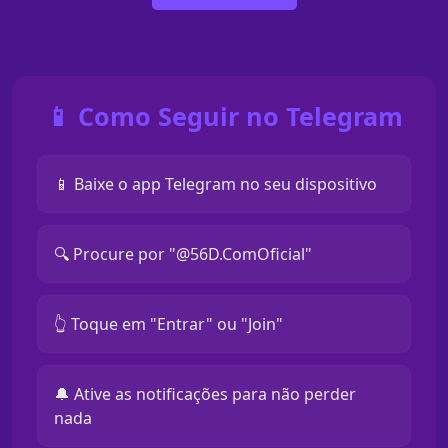
📱 Como Seguir no Telegram
📱 Baixe o app Telegram no seu dispositivo
🔍 Procure por "@56D.ComOficial"
👆 Toque em "Entrar" ou "Join"
🔔 Ative as notificações para não perder
nada