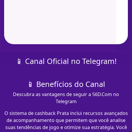
📱 Canal Oficial no Telegram!
📱 Benefícios do Canal
Descubra as vantagens de seguir a 56D.Com no
Telegram
O sistema de cashback Prata inclui recursos avançados
de acompanhamento que permitem que você analise
suas tendências de jogo e otimize sua estratégia. Você