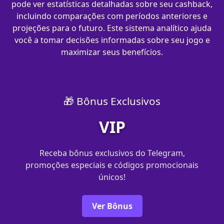
pode ver estatísticas detalhadas sobre seu cashback,
incluindo comparações com períodos anteriores e
projeções para o futuro. Este sistema analítico ajuda
você a tomar decisões informadas sobre seu jogo e
maximizar seus benefícios.
🎁 Bônus Exclusivos
VIP
Receba bônus exclusivos do Telegram,
promoções especiais e códigos promocionais
únicos!
Ver Bônus