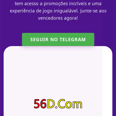
tem acesso a promoções incríveis e uma
experiência de jogo inigualável. Junte-se aos
vencedores agora!
SEGUIR NO TELEGRAM