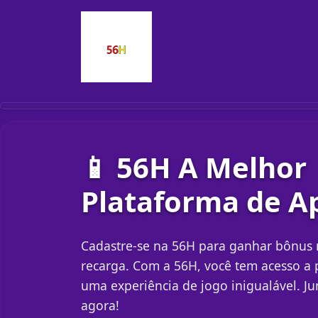
📱 56H A Melhor
Plataforma de A
Cadastre-se na 56H para ganhar bônus 
recarga. Com a 56H, você tem acesso a 
uma experiência de jogo inigualável. J
agora!