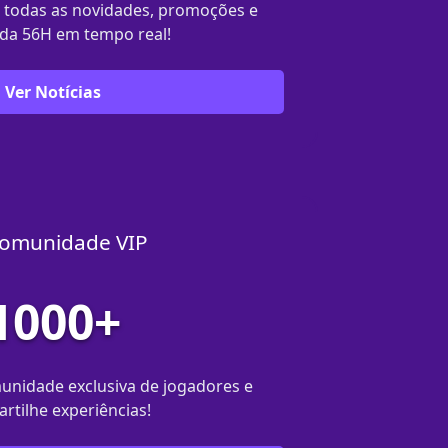
e todas as novidades, promoções e
 da 56H em tempo real!
Ver Notícias
Comunidade VIP
1000+
unidade exclusiva de jogadores e
rtilhe experiências!