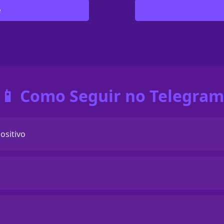
e
📱 Como Seguir no Telegram
ositivo