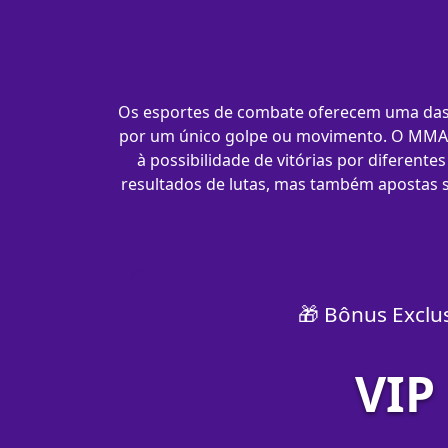
Os esportes de combate oferecem uma das 
por um único golpe ou movimento. O MMA (M
à possibilidade de vitórias por diferent
resultados de lutas, mas também apostas s
🎁 Bônus Exclu
VIP