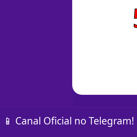
📱 Canal Oficial no Telegram!