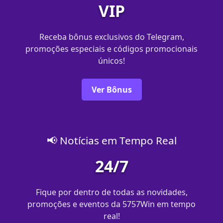
VIP
Receba bônus exclusivos do Telegram,
promoções especiais e códigos promocionais
únicos!
Ver Bônus
📢 Notícias em Tempo Real
24/7
Fique por dentro de todas as novidades,
promoções e eventos da 5757Win em tempo
real!