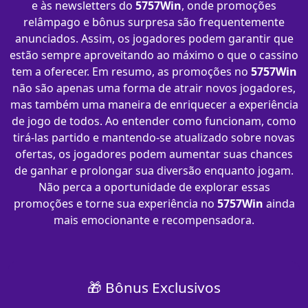
e às newsletters do
5757Win
, onde promoções
relâmpago e bônus surpresa são frequentemente
anunciados. Assim, os jogadores podem garantir que
estão sempre aproveitando ao máximo o que o cassino
tem a oferecer. Em resumo, as promoções no
5757Win
não são apenas uma forma de atrair novos jogadores,
mas também uma maneira de enriquecer a experiência
de jogo de todos. Ao entender como funcionam, como
tirá-las partido e mantendo-se atualizado sobre novas
ofertas, os jogadores podem aumentar suas chances
de ganhar e prolongar sua diversão enquanto jogam.
Não perca a oportunidade de explorar essas
promoções e torne sua experiência no
5757Win
ainda
mais emocionante e recompensadora.
🎁 Bônus Exclusivos