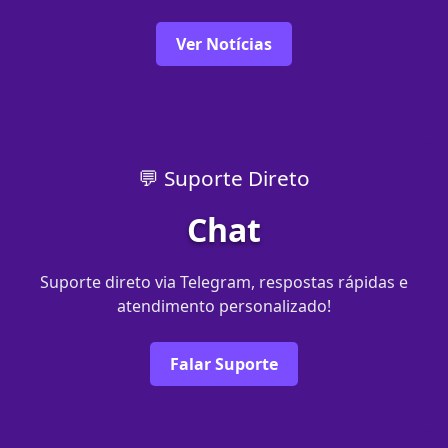
Ver Notícias
💬 Suporte Direto
Chat
Suporte direto via Telegram, respostas rápidas e
atendimento personalizado!
Falar Suporte