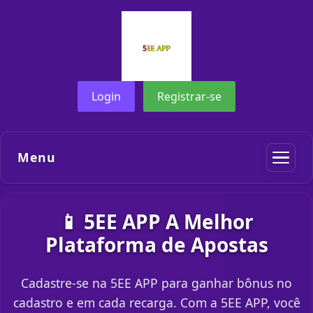
Login
Registrar-se
Menu
📱 5EE APP A Melhor
Plataforma de Apostas
Cadastre-se na 5EE APP para ganhar bônus no
cadastro e em cada recarga. Com a 5EE APP, você