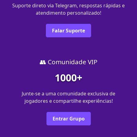
Suporte direto via Telegram, respostas rápidas e
atendimento personalizado!
Falar Suporte
👥 Comunidade VIP
1000+
Junte-se a uma comunidade exclusiva de
jogadores e compartilhe experiências!
Entrar Grupo