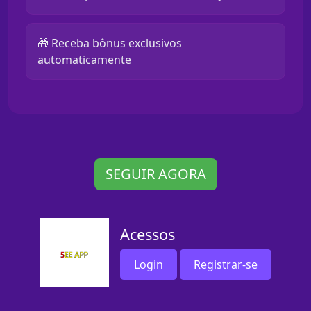
🎁 Receba bônus exclusivos
automaticamente
SEGUIR AGORA
Acessos
Login
Registrar-se