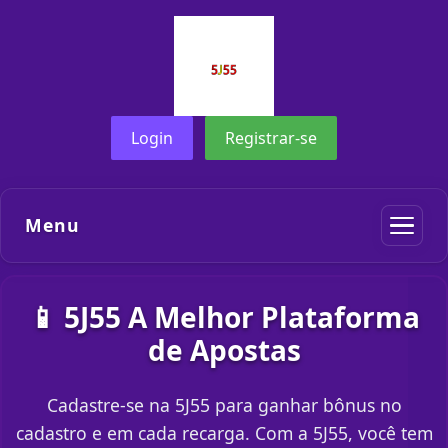
Login
Registrar-se
Menu
📱 5J55 A Melhor Plataforma
de Apostas
Cadastre-se na 5J55 para ganhar bônus no
cadastro e em cada recarga. Com a 5J55, você tem