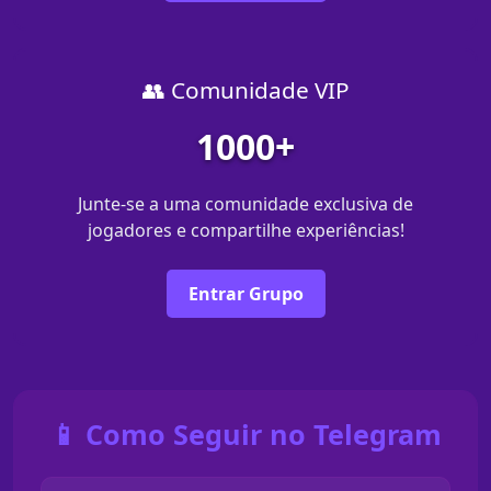
👥 Comunidade VIP
1000+
Junte-se a uma comunidade exclusiva de
jogadores e compartilhe experiências!
Entrar Grupo
📱 Como Seguir no Telegram