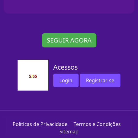
SEGUIR AGORA
Acessos
Login
Registrar-se
Políticas de Privacidade
Termos e Condições
Sitemap