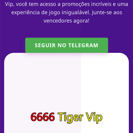
Vip, você tem acesso a promoções incríveis e uma
experiência de jogo inigualável. Junte-se aos
vencedores agora!
SEGUIR NO TELEGRAM