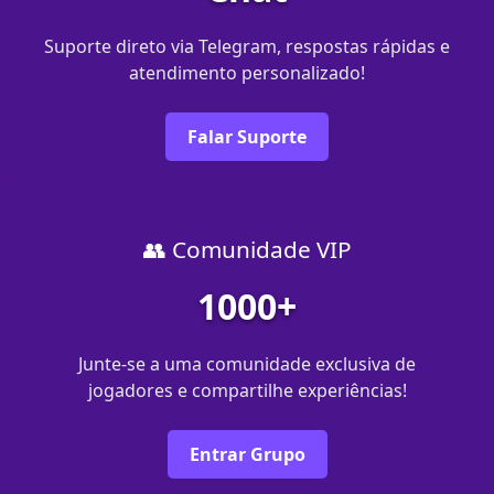
Suporte direto via Telegram, respostas rápidas e
atendimento personalizado!
Falar Suporte
👥 Comunidade VIP
1000+
Junte-se a uma comunidade exclusiva de
jogadores e compartilhe experiências!
Entrar Grupo