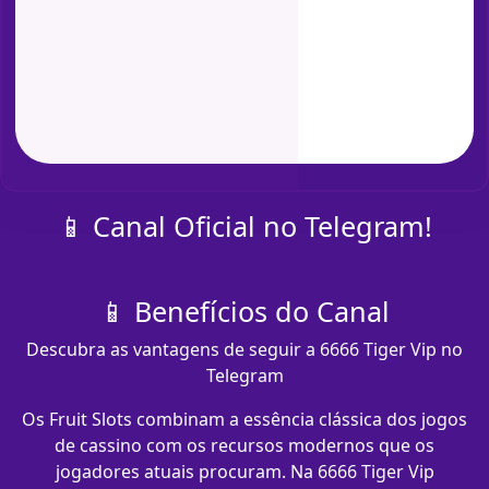
📱 Canal Oficial no Telegram!
📱 Benefícios do Canal
Descubra as vantagens de seguir a 6666 Tiger Vip no
Telegram
Os Fruit Slots combinam a essência clássica dos jogos
de cassino com os recursos modernos que os
jogadores atuais procuram. Na 6666 Tiger Vip