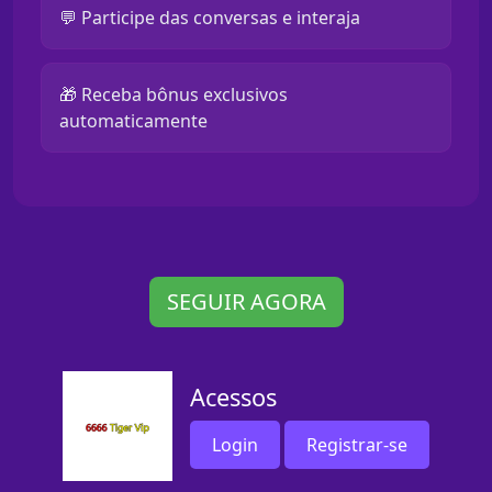
💬 Participe das conversas e interaja
🎁 Receba bônus exclusivos
automaticamente
SEGUIR AGORA
Acessos
Login
Registrar-se