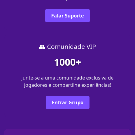
Falar Suporte
👥 Comunidade VIP
1000+
Junte-se a uma comunidade exclusiva de
jogadores e compartilhe experiências!
Entrar Grupo