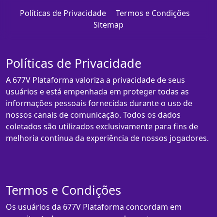
Políticas de Privacidade
Termos e Condições
Sitemap
Políticas de Privacidade
A 677V Plataforma valoriza a privacidade de seus
usuários e está empenhada em proteger todas as
informações pessoais fornecidas durante o uso de
nossos canais de comunicação. Todos os dados
coletados são utilizados exclusivamente para fins de
melhoria contínua da experiência de nossos jogadores.
Termos e Condições
Os usuários da 677V Plataforma concordam em