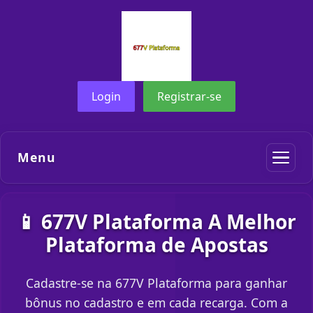
Login
Registrar-se
Menu
📱 677V Plataforma A Melhor
Plataforma de Apostas
Cadastre-se na 677V Plataforma para ganhar
bônus no cadastro e em cada recarga. Com a