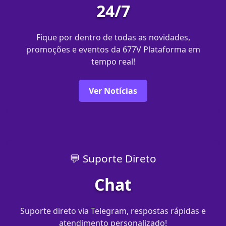
24/7
Fique por dentro de todas as novidades,
promoções e eventos da 677V Plataforma em
tempo real!
Ver Notícias
💬 Suporte Direto
Chat
Suporte direto via Telegram, respostas rápidas e
atendimento personalizado!