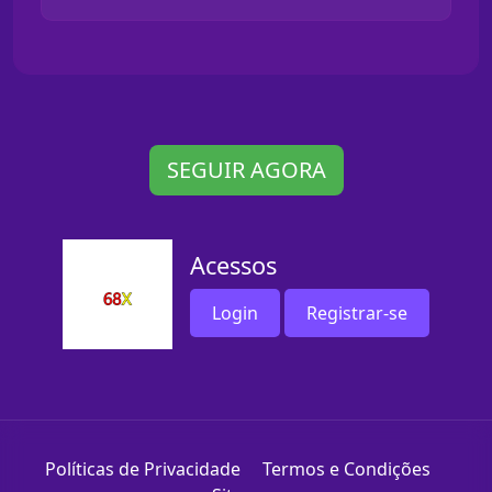
SEGUIR AGORA
Acessos
Login
Registrar-se
Políticas de Privacidade
Termos e Condições