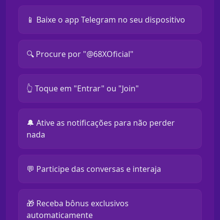
📱 Baixe o app Telegram no seu dispositivo
🔍 Procure por "@68XOficial"
👆 Toque em "Entrar" ou "Join"
🔔 Ative as notificações para não perder
nada
💬 Participe das conversas e interaja
🎁 Receba bônus exclusivos
automaticamente