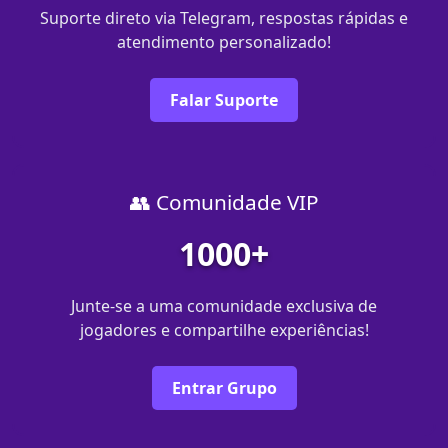
Suporte direto via Telegram, respostas rápidas e
atendimento personalizado!
Falar Suporte
👥 Comunidade VIP
1000+
Junte-se a uma comunidade exclusiva de
jogadores e compartilhe experiências!
Entrar Grupo