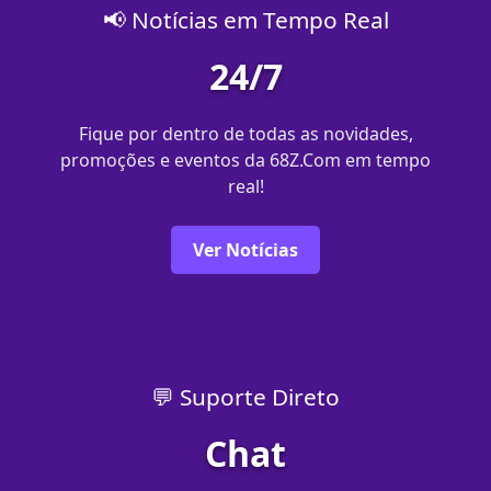
📢 Notícias em Tempo Real
24/7
Fique por dentro de todas as novidades,
promoções e eventos da 68Z.Com em tempo
real!
Ver Notícias
💬 Suporte Direto
Chat