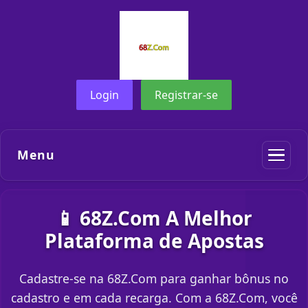
Login
Registrar-se
Menu
📱 68Z.Com A Melhor
Plataforma de Apostas
Cadastre-se na 68Z.Com para ganhar bônus no
cadastro e em cada recarga. Com a 68Z.Com, você