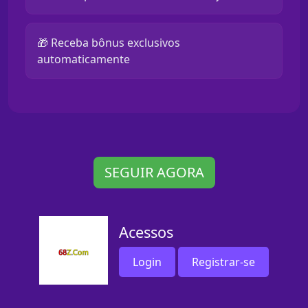
🎁 Receba bônus exclusivos
automaticamente
SEGUIR AGORA
Acessos
Login
Registrar-se