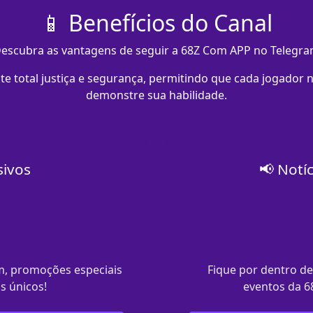
📱 Benefícios do Canal
escubra as vantagens de seguir a 68Z Com APP no Telegr
te total justiça e segurança, permitindo que cada jogador
demonstre sua habilidade.
sivos
📢 Notí
m, promoções especiais
Fique por dentro d
s únicos!
eventos da 6