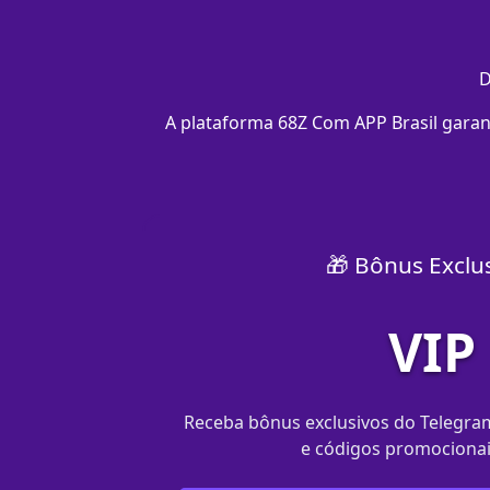
D
A plataforma 68Z Com APP Brasil garan
🎁 Bônus Exclu
VIP
Receba bônus exclusivos do Telegra
e códigos promocionai