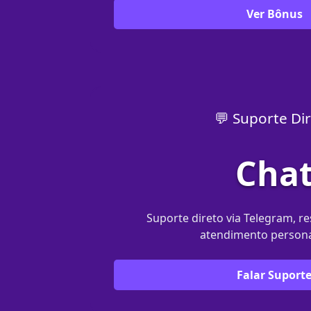
Ver Bônus
💬 Suporte Di
Cha
Suporte direto via Telegram, r
atendimento persona
Falar Suport