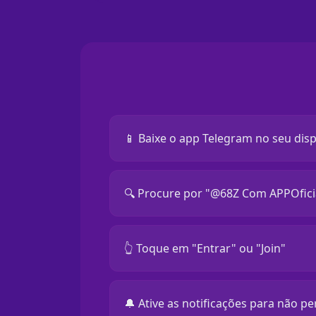
📱 Baixe o app Telegram no seu disp
🔍 Procure por "@68Z Com APPOfici
👆 Toque em "Entrar" ou "Join"
🔔 Ative as notificações para não p