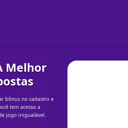
A Melhor
postas
r bônus no cadastro e
ocê tem acesso a
e jogo inigualável.