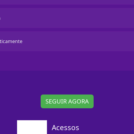
a
aticamente
SEGUIR AGORA
Acessos