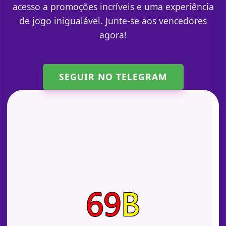
acesso a promoções incríveis e uma experiência
de jogo inigualável. Junte-se aos vencedores
agora!
SEGUIR NO TELEGRAM