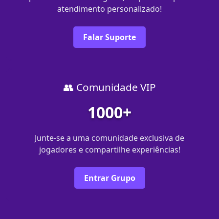
atendimento personalizado!
Falar Suporte
👥 Comunidade VIP
1000+
Junte-se a uma comunidade exclusiva de
jogadores e compartilhe experiências!
Entrar Grupo