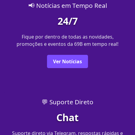
📢 Notícias em Tempo Real
24/7
Fique por dentro de todas as novidades,
promoções e eventos da 69B em tempo real!
Ver Notícias
💬 Suporte Direto
Chat
Suporte direto via Telegram, respostas rápidas e