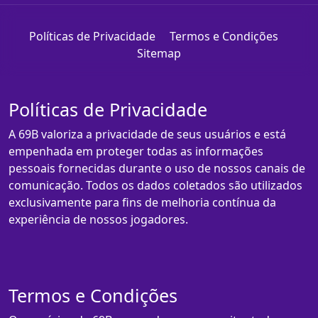
Políticas de Privacidade
Termos e Condições
Sitemap
Políticas de Privacidade
A 69B valoriza a privacidade de seus usuários e está
empenhada em proteger todas as informações
pessoais fornecidas durante o uso de nossos canais de
comunicação. Todos os dados coletados são utilizados
exclusivamente para fins de melhoria contínua da
experiência de nossos jogadores.
Termos e Condições