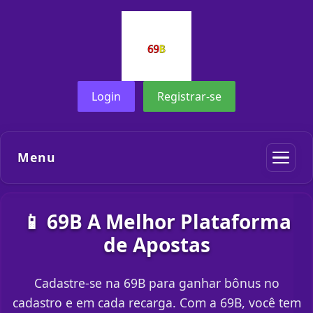
Login
Registrar-se
Menu
📱 69B A Melhor Plataforma
de Apostas
Cadastre-se na 69B para ganhar bônus no
cadastro e em cada recarga. Com a 69B, você tem