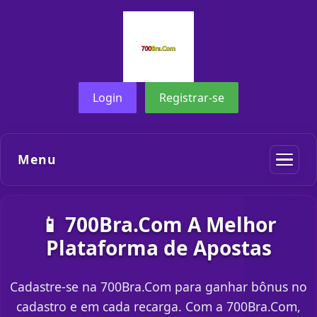
Login
Registrar-se
Menu
📱 700Bra.Com A Melhor
Plataforma de Apostas
Cadastre-se na 700Bra.Com para ganhar bônus no
cadastro e em cada recarga. Com a 700Bra.Com,