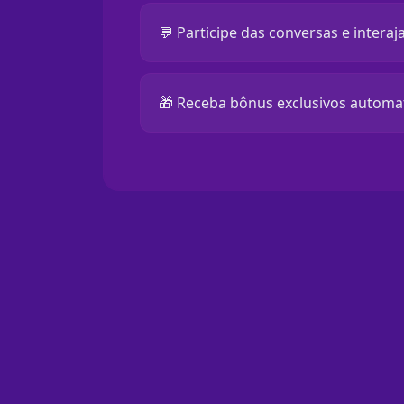
💬 Participe das conversas e interaj
🎁 Receba bônus exclusivos autom