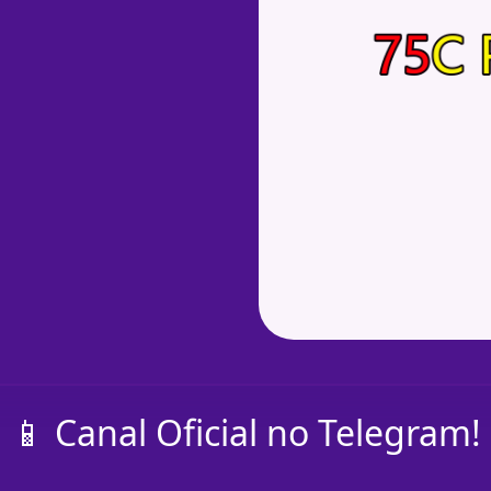
📱 Canal Oficial no Telegram!