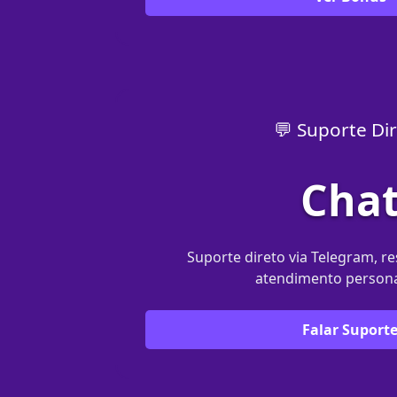
💬 Suporte Di
Cha
Suporte direto via Telegram, r
atendimento persona
Falar Suport