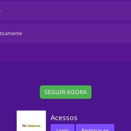
a
aticamente
SEGUIR AGORA
Acessos
Login
Registrar-se