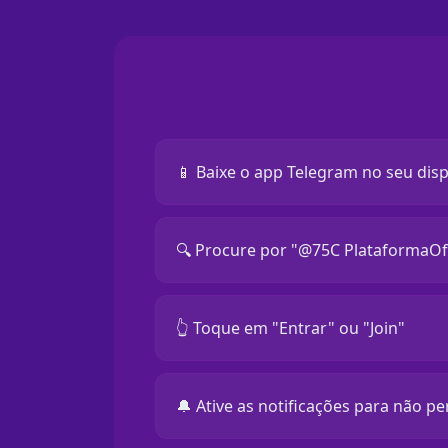
📱 Baixe o app Telegram no seu disp
🔍 Procure por "@75C PlataformaOfi
👆 Toque em "Entrar" ou "Join"
🔔 Ative as notificações para não p