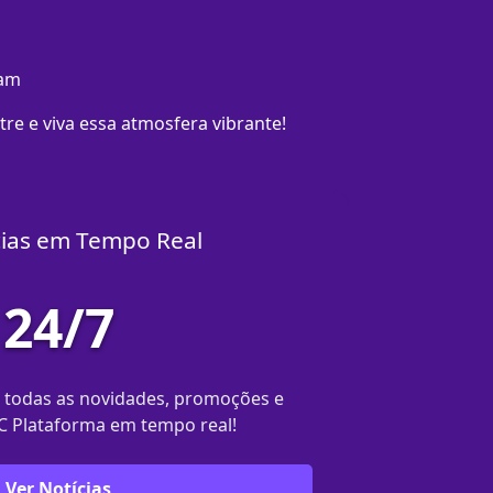
ram
re e viva essa atmosfera vibrante!
cias em Tempo Real
24/7
e todas as novidades, promoções e
C Plataforma em tempo real!
Ver Notícias