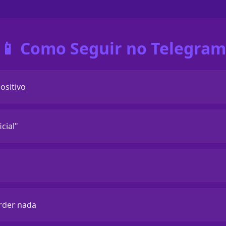
📱 Como Seguir no Telegram
ositivo
cial"
erder nada