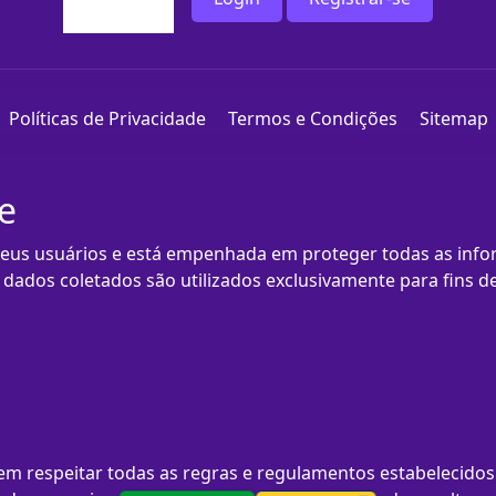
Políticas de Privacidade
Termos e Condições
Sitemap
de
 seus usuários e está empenhada em proteger todas as inf
dados coletados são utilizados exclusivamente para fins d
 respeitar todas as regras e regulamentos estabelecidos.