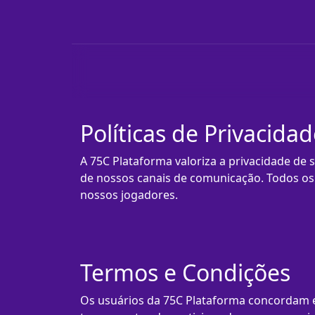
Políticas de Privacida
A 75C Plataforma valoriza a privacidade de
de nossos canais de comunicação. Todos os 
nossos jogadores.
Termos e Condições
Os usuários da 75C Plataforma concordam em