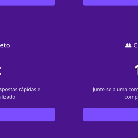
reto
👥 
t
espostas rápidas e
Junte-se a uma com
lizado!
compa
e