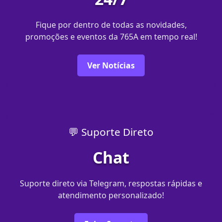
Fique por dentro de todas as novidades,
promoções e eventos da 765A em tempo real!
Ver Notícias
💬 Suporte Direto
Chat
Suporte direto via Telegram, respostas rápidas e
atendimento personalizado!