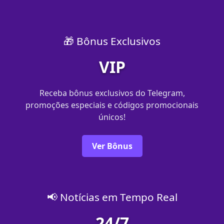
🎁 Bônus Exclusivos
VIP
Receba bônus exclusivos do Telegram,
promoções especiais e códigos promocionais
únicos!
Ver Bônus
📢 Notícias em Tempo Real
24/7