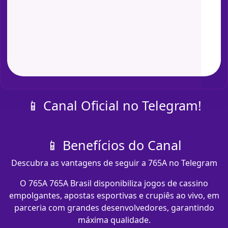
📱 Canal Oficial no Telegram!
📱 Benefícios do Canal
Descubra as vantagens de seguir a 765A no Telegram
O 765A 765A Brasil disponibiliza jogos de cassino
empolgantes, apostas esportivas e crupiês ao vivo, em
parceria com grandes desenvolvedores, garantindo
máxima qualidade.