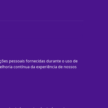
ções pessoais fornecidas durante o uso de
elhoria contínua da experiência de nossos