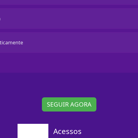
a
aticamente
SEGUIR AGORA
Acessos