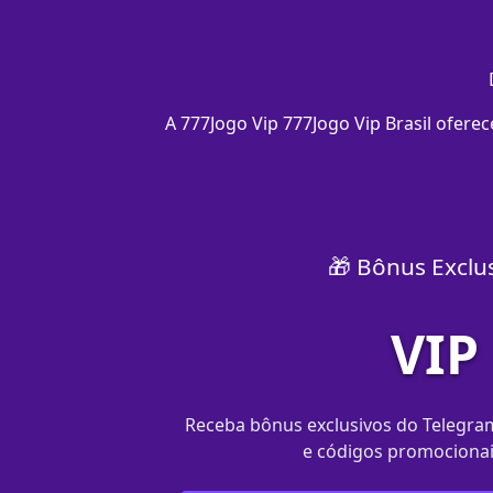
A 777Jogo Vip 777Jogo Vip Brasil ofere
🎁 Bônus Exclu
VIP
Receba bônus exclusivos do Telegra
e códigos promocionai