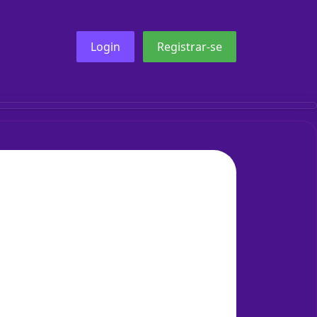
Login
Registrar-se