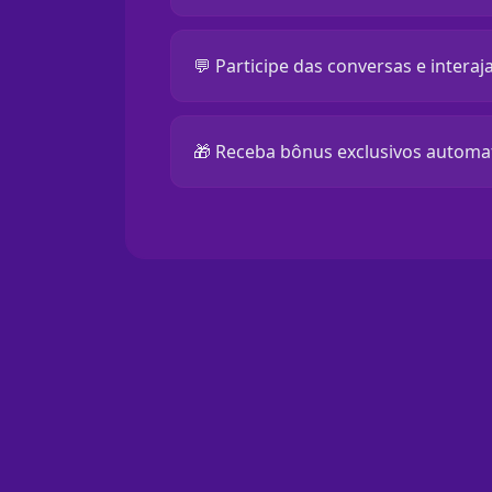
💬 Participe das conversas e interaj
🎁 Receba bônus exclusivos autom