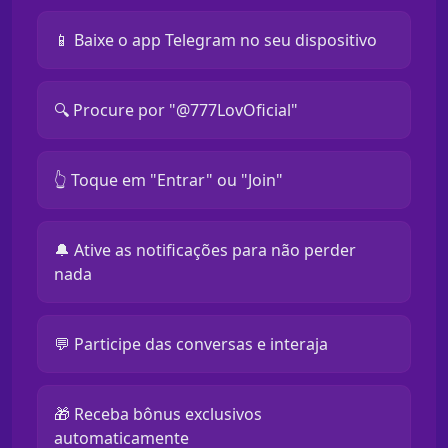
📱 Baixe o app Telegram no seu dispositivo
🔍 Procure por "@777LovOficial"
👆 Toque em "Entrar" ou "Join"
🔔 Ative as notificações para não perder
nada
💬 Participe das conversas e interaja
🎁 Receba bônus exclusivos
automaticamente