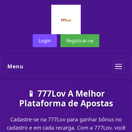
Login
Registrar-se
Menu
📱 777Lov A Melhor
Plataforma de Apostas
Cadastre-se na 777Lov para ganhar bônus no
cadastro e em cada recarga. Com a 777Lov, você