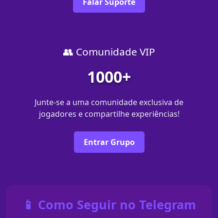
Falar Suporte
👥 Comunidade VIP
1000+
Junte-se a uma comunidade exclusiva de
jogadores e compartilhe experiências!
Entrar Grupo
📱 Como Seguir no Telegram