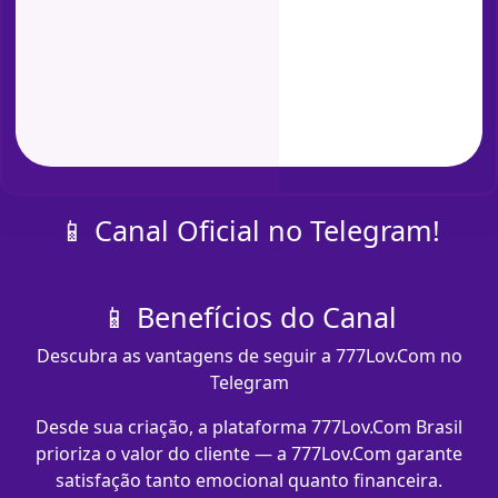
📱 Canal Oficial no Telegram!
📱 Benefícios do Canal
Descubra as vantagens de seguir a 777Lov.Com no
Telegram
Desde sua criação, a plataforma 777Lov.Com Brasil
prioriza o valor do cliente — a 777Lov.Com garante
satisfação tanto emocional quanto financeira.