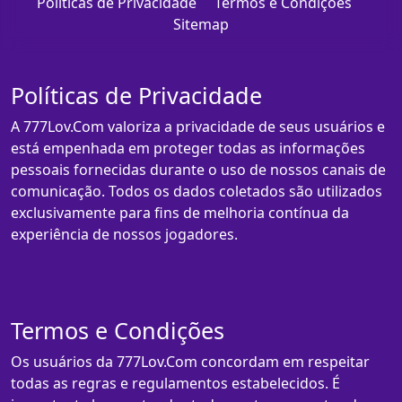
Políticas de Privacidade
Termos e Condições
Sitemap
Políticas de Privacidade
A 777Lov.Com valoriza a privacidade de seus usuários e
está empenhada em proteger todas as informações
pessoais fornecidas durante o uso de nossos canais de
comunicação. Todos os dados coletados são utilizados
exclusivamente para fins de melhoria contínua da
experiência de nossos jogadores.
Termos e Condições
Os usuários da 777Lov.Com concordam em respeitar
todas as regras e regulamentos estabelecidos. É