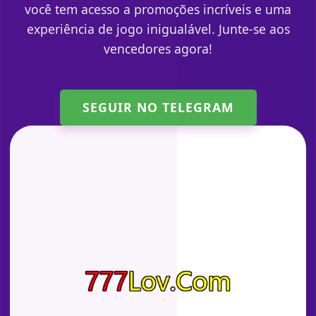
você tem acesso a promoções incríveis e uma
experiência de jogo inigualável. Junte-se aos
vencedores agora!
SEGUIR NO TELEGRAM