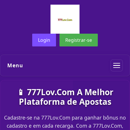
Login
Registrar-se
Menu
📱 777Lov.Com A Melhor
Plataforma de Apostas
Cadastre-se na 777Lov.Com para ganhar bônus no
cadastro e em cada recarga. Com a 777Lov.Com,