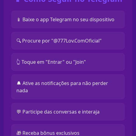
📱 Baixe o app Telegram no seu dispositivo
🔍 Procure por "@777Lov.ComOficial"
👆 Toque em "Entrar" ou "Join"
🔔 Ative as notificações para não perder
nada
💬 Participe das conversas e interaja
🎁 Receba bônus exclusivos