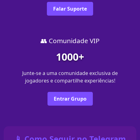
Falar Suporte
👥 Comunidade VIP
1000+
Junte-se a uma comunidade exclusiva de
jogadores e compartilhe experiências!
Entrar Grupo
📱 Como Seguir no Telegram