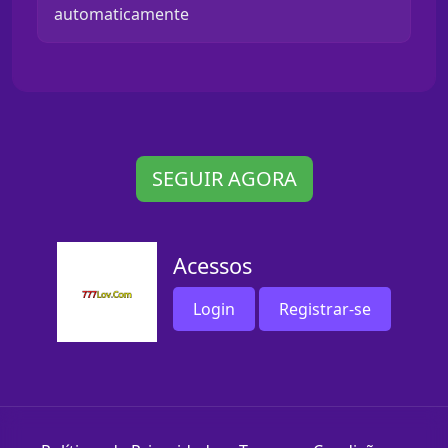
automaticamente
SEGUIR AGORA
Acessos
Login
Registrar-se