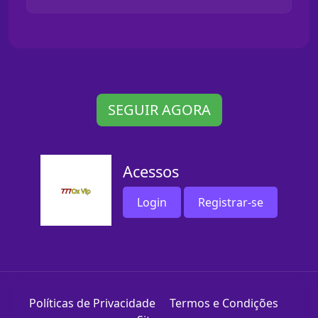
SEGUIR AGORA
Acessos
Login
Registrar-se
Políticas de Privacidade
Termos e Condições