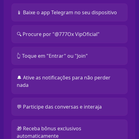
📱 Baixe o app Telegram no seu dispositivo
🔍 Procure por "@777Ox VipOficial"
👆 Toque em "Entrar" ou "Join"
🔔 Ative as notificações para não perder
nada
💬 Participe das conversas e interaja
🎁 Receba bônus exclusivos
automaticamente