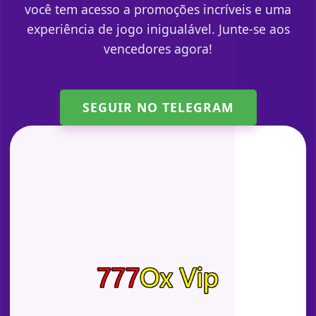
você tem acesso a promoções incríveis e uma
experiência de jogo inigualável. Junte-se aos
vencedores agora!
SEGUIR NO TELEGRAM