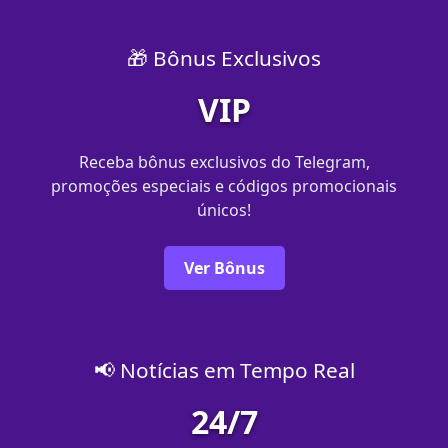
🎁 Bônus Exclusivos
VIP
Receba bônus exclusivos do Telegram,
promoções especiais e códigos promocionais
únicos!
Ver Bônus
📢 Notícias em Tempo Real
24/7