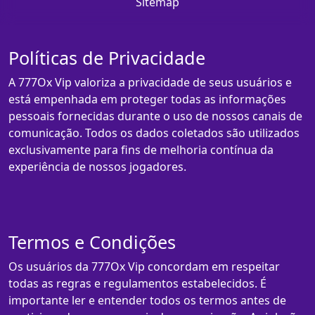
Sitemap
Políticas de Privacidade
A 777Ox Vip valoriza a privacidade de seus usuários e
está empenhada em proteger todas as informações
pessoais fornecidas durante o uso de nossos canais de
comunicação. Todos os dados coletados são utilizados
exclusivamente para fins de melhoria contínua da
experiência de nossos jogadores.
Termos e Condições
Os usuários da 777Ox Vip concordam em respeitar
todas as regras e regulamentos estabelecidos. É
importante ler e entender todos os termos antes de