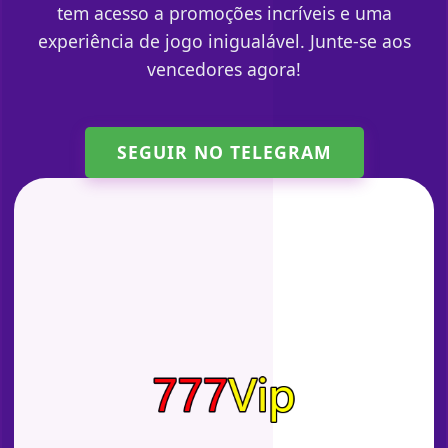
tem acesso a promoções incríveis e uma
experiência de jogo inigualável. Junte-se aos
vencedores agora!
SEGUIR NO TELEGRAM