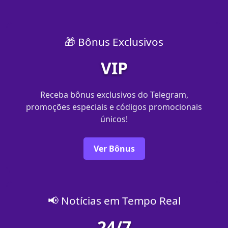
🎁 Bônus Exclusivos
VIP
Receba bônus exclusivos do Telegram,
promoções especiais e códigos promocionais
únicos!
Ver Bônus
📢 Notícias em Tempo Real
24/7