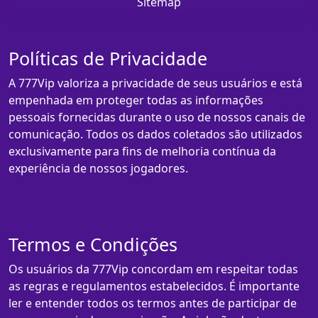
Sitemap
Políticas de Privacidade
A 777Vip valoriza a privacidade de seus usuários e está
empenhada em proteger todas as informações
pessoais fornecidas durante o uso de nossos canais de
comunicação. Todos os dados coletados são utilizados
exclusivamente para fins de melhoria contínua da
experiência de nossos jogadores.
Termos e Condições
Os usuários da 777Vip concordam em respeitar todas
as regras e regulamentos estabelecidos. É importante
ler e entender todos os termos antes de participar de