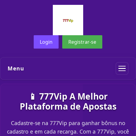
Login
Registrar-se
Menu
📱 777Vip A Melhor
Plataforma de Apostas
Cadastre-se na 777Vip para ganhar bônus no
cadastro e em cada recarga. Com a 777Vip, você