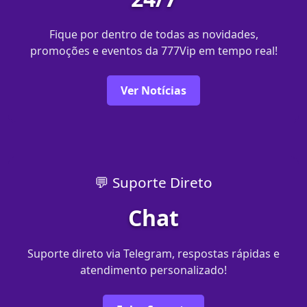
Fique por dentro de todas as novidades,
promoções e eventos da 777Vip em tempo real!
Ver Notícias
💬 Suporte Direto
Chat
Suporte direto via Telegram, respostas rápidas e
atendimento personalizado!