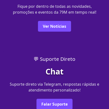
Fique por dentro de todas as novidades,
promoções e eventos da 79M em tempo real!
Ver Notícias
💬 Suporte Direto
Chat
Suporte direto via Telegram, respostas rápidas e
atendimento personalizado!
Falar Suporte