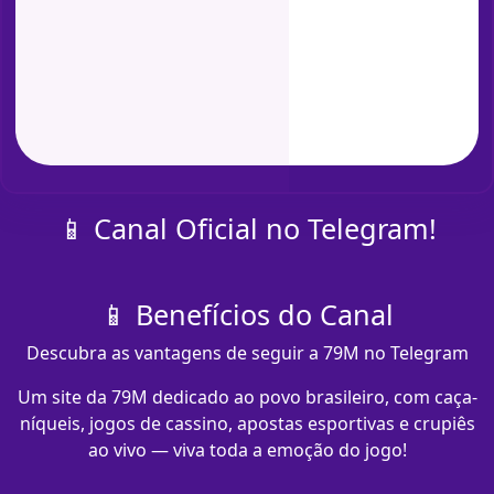
📱 Canal Oficial no Telegram!
📱 Benefícios do Canal
Descubra as vantagens de seguir a 79M no Telegram
Um site da 79M dedicado ao povo brasileiro, com caça-
níqueis, jogos de cassino, apostas esportivas e crupiês
ao vivo — viva toda a emoção do jogo!