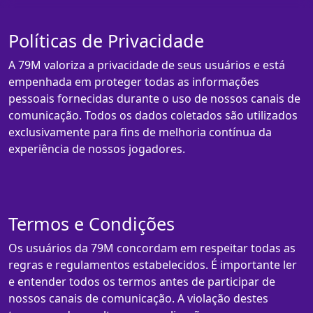
Políticas de Privacidade
A 79M valoriza a privacidade de seus usuários e está
empenhada em proteger todas as informações
pessoais fornecidas durante o uso de nossos canais de
comunicação. Todos os dados coletados são utilizados
exclusivamente para fins de melhoria contínua da
experiência de nossos jogadores.
Termos e Condições
Os usuários da 79M concordam em respeitar todas as
regras e regulamentos estabelecidos. É importante ler
e entender todos os termos antes de participar de
nossos canais de comunicação. A violação destes