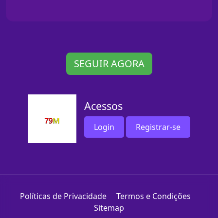
SEGUIR AGORA
Acessos
Login
Registrar-se
Políticas de Privacidade
Termos e Condições
Sitemap