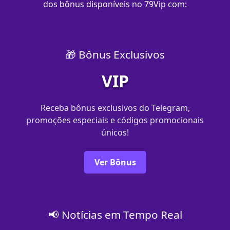
dos bônus disponíveis no 79Vip com​:
🎁 Bônus Exclusivos
VIP
Receba bônus exclusivos do Telegram,
promoções especiais e códigos promocionais
únicos!
Ver Bônus
📢 Notícias em Tempo Real