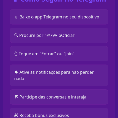
📱 Baixe o app Telegram no seu dispositivo
🔍 Procure por "@79VipOficial"
👆 Toque em "Entrar" ou "Join"
🔔 Ative as notificações para não perder
nada
💬 Participe das conversas e interaja
🎁 Receba bônus exclusivos