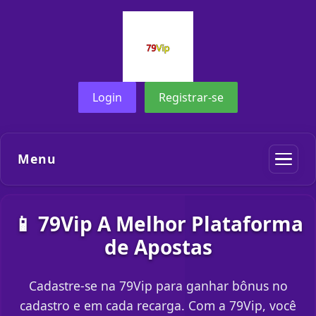
Login
Registrar-se
Menu
📱 79Vip A Melhor Plataforma
de Apostas
Cadastre-se na 79Vip para ganhar bônus no
cadastro e em cada recarga. Com a 79Vip, você