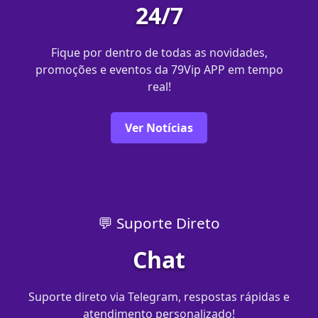
24/7
Fique por dentro de todas as novidades,
promoções e eventos da 79Vip APP em tempo
real!
Ver Notícias
💬 Suporte Direto
Chat
Suporte direto via Telegram, respostas rápidas e
atendimento personalizado!