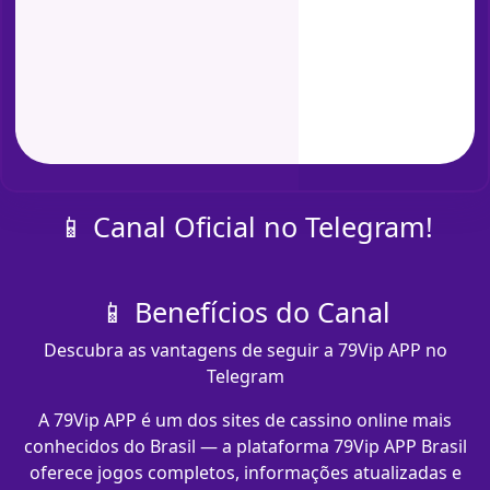
📱 Canal Oficial no Telegram!
📱 Benefícios do Canal
Descubra as vantagens de seguir a 79Vip APP no
Telegram
A 79Vip APP é um dos sites de cassino online mais
conhecidos do Brasil — a plataforma 79Vip APP Brasil
oferece jogos completos, informações atualizadas e