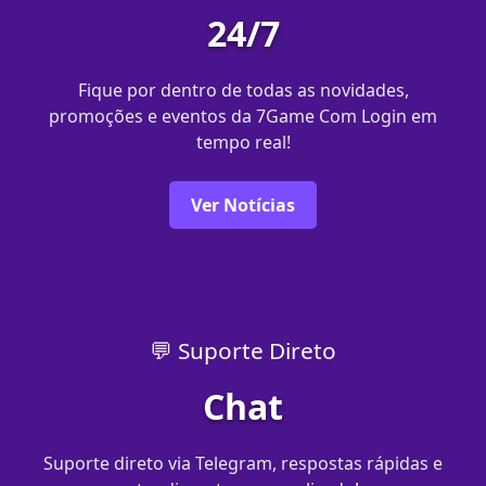
24/7
Fique por dentro de todas as novidades,
promoções e eventos da 7Game Com Login em
tempo real!
Ver Notícias
💬 Suporte Direto
Chat
Suporte direto via Telegram, respostas rápidas e