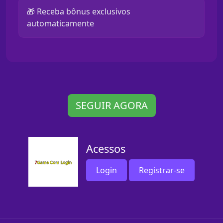
🎁 Receba bônus exclusivos
automaticamente
SEGUIR AGORA
Acessos
Login
Registrar-se