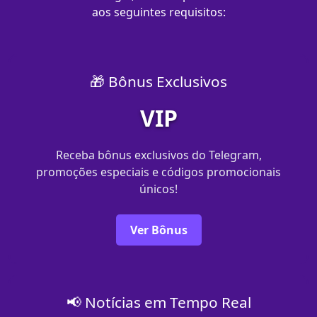
aos seguintes requisitos:
🎁 Bônus Exclusivos
VIP
Receba bônus exclusivos do Telegram,
promoções especiais e códigos promocionais
únicos!
Ver Bônus
📢 Notícias em Tempo Real