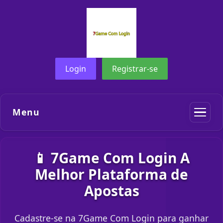
Login
Registrar-se
Menu
📱 7Game Com Login A
Melhor Plataforma de
Apostas
Cadastre-se na 7Game Com Login para ganhar