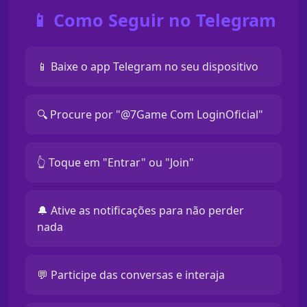
📱 Como Seguir no Telegram
📱 Baixe o app Telegram no seu dispositivo
🔍 Procure por "@7Game Com LoginOficial"
👆 Toque em "Entrar" ou "Join"
🔔 Ative as notificações para não perder
nada
💬 Participe das conversas e interaja